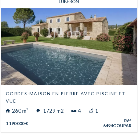
LUBERON
GORDES-MAISON EN PIERRE AVEC PISCINE ET
VUE
260 m²
1729 m2
4
1
Réf.
1 190 000 €
6494GOUPAR