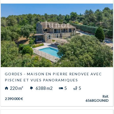
GORDES - MAISON EN PIERRE RENOVEE AVEC
PISCINE ET VUES PANORAMIQUES
220 m²
6388 m2
5
5
Réf.
2 390 000 €
6568GOUNID