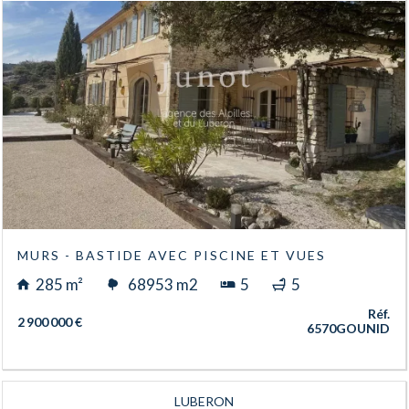
MURS - BASTIDE AVEC PISCINE ET VUES
285 m²
68953 m2
5
5
Réf.
2 900 000 €
6570GOUNID
LUBERON