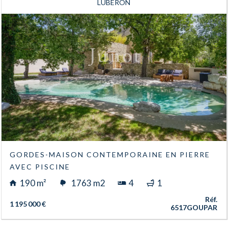
LUBERON
GORDES-MAISON CONTEMPORAINE EN PIERRE
AVEC PISCINE
190 m²
1763 m2
4
1
Réf.
1 195 000 €
6517GOUPAR