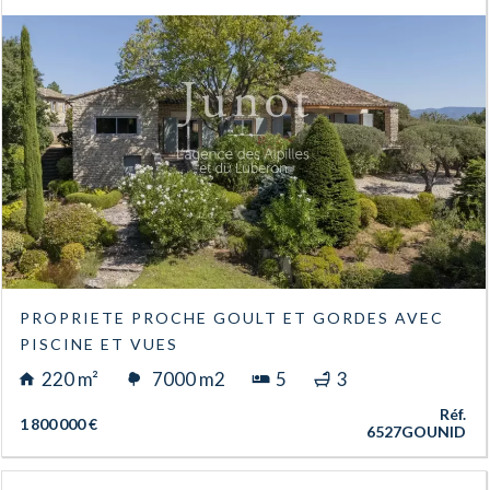
PROPRIETE PROCHE GOULT ET GORDES AVEC
PISCINE ET VUES
220 m²
7000 m2
5
3
Réf.
1 800 000 €
6527GOUNID