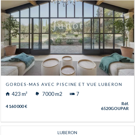
GORDES-MAS AVEC PISCINE ET VUE LUBERON
423 m²
7000 m2
7
Réf.
4 160 000 €
6520GOUPAR
LUBERON