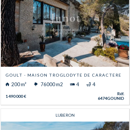
GOULT - MAISON TROGLODYTE DE CARACTERE
200 m²
76000 m2
4
4
Réf.
1 490 000 €
6474GOUNID
LUBERON