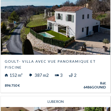
GOULT- VILLA AVEC VUE PANORAMIQUE ET
PISCINE
152 m²
387 m2
3
2
Réf.
896 750 €
6486GOUNID
LUBERON