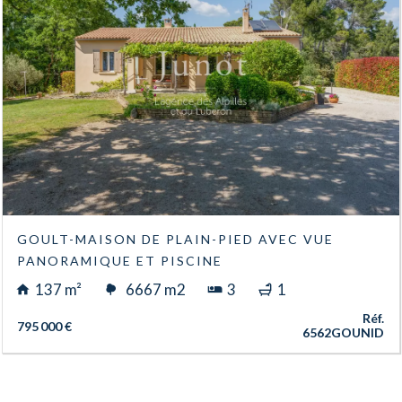
GOULT-MAISON DE PLAIN-PIED AVEC VUE
PANORAMIQUE ET PISCINE
137 m²
6667 m2
3
1
Réf.
795 000 €
6562GOUNID