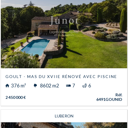
GOULT - MAS DU XVIIE RÉNOVÉ AVEC PISCINE
376 m²
8602 m2
7
6
Réf.
2 450 000 €
6491GOUNID
LUBERON