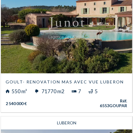
GOULT- RENOVATION MAS AVEC VUE LUBERON
550 m²
71770 m2
7
5
Réf.
2 540 000 €
6553GOUPAR
LUBERON