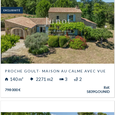
EXCLUSIVITÉ
PROCHE GOULT- MAISON AU CALME AVEC VUE
140 m²
2271 m2
3
2
Réf.
798 000 €
5839GOUNID