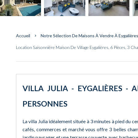
Accueil
Notre Sélection De Maisons À Vendre À Eygalière
Location Saisonnière Maison De Village Eygalières, 6 Pièces, 3 C
VILLA JULIA - EYGALIÈRES - 
PERSONNES
La villa Julia idéalement située à 3 minutes à pied du ce
cafés, commerces et marché vous offre 3 belles chamb
jardin paysager et une terrasse couverte avec barbecue