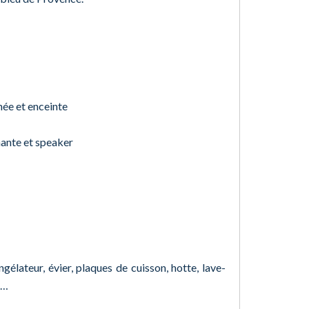
née et enceinte
mante et speaker
gélateur, évier, plaques de cuisson, hotte, lave-
e…