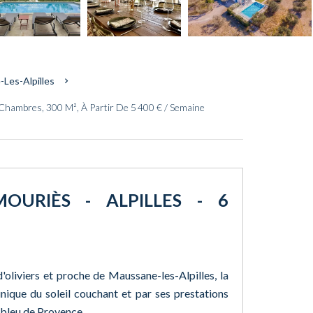
Les-Alpilles
 Chambres, 300 M², À Partir De 5 400 € / Semaine
OURIÈS - ALPILLES - 6
oliviers et proche de Maussane-les-Alpilles, la
unique du soleil couchant et par ses prestations
 bleu de Provence.