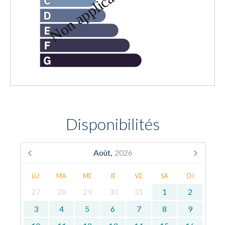
Disponibilités
Août,
2026
LU
MA
ME
JE
VE
SA
DI
27
28
29
30
31
1
2
3
4
5
6
7
8
9