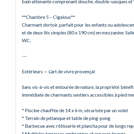
bain attenante comprenant douche, double-vasques et
**Chambre 5 – Cigalous**
Charmant dortoir, parfait pour les enfants ou adolesce
et de deux lits simples (80 x 190 cm) en mezzanine. Sa
WC.
---
Extérieurs — L’art de vivre provençal
Sans vis-à-vis et entourée de nature, la propriété bénéf
immédiate de charmants sentiers accessibles à pied men
* Piscine chauffée de 14 x 6 m, sécurisée par un volet
* Terrain de pétanque et table de ping-pong
* Barbecue avec rôtisserie et plancha pour de longs rep
* Multiples terrasses ombragées et espaces lounge