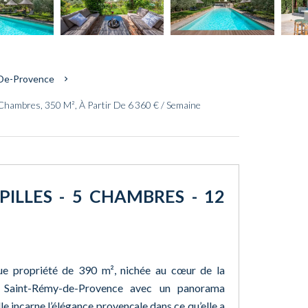
-De-Provence
Chambres, 350 M², À Partir De 6 360 € / Semaine
PILLES - 5 CHAMBRES - 12
ue propriété de 390 m², nichée au cœur de la
 Saint-Rémy-de-Provence avec un panorama
lle incarne l’élégance provençale dans ce qu’elle a