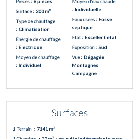
Pièces
8 pièces
Moyen d'eau chaude
Individuelle
Surface
300 m²
Eaux usées
Fosse
Type de chauffage
septique
Climatisation
État
Excellent état
Énergie de chauffage
Electrique
Exposition
Sud
Moyen de chauffage
Vue
Dégagée
Individuel
Montagnes
Campagne
Surfaces
1 Terrain
7141 m²
1 Chambre
20 m²
en-suite indépendante avec