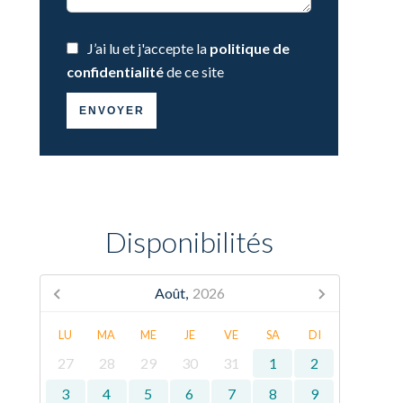
J’ai lu et j'accepte la
politique de
confidentialité
de ce site
ENVOYER
Disponibilités
Août,
2026
LU
MA
ME
JE
VE
SA
DI
27
28
29
30
31
1
2
3
4
5
6
7
8
9